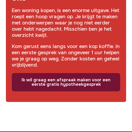
Een woning kopen, is een enorme uitgave. Het
roept een hoop vragen op. Je krijgt te maken
met onderwerpen waar je nog niet eerder
over hebt nagedacht. Misschien ben je het
overzicht kwijt.
Kom gerust eens langs voor een kop koffie. In
een eerste gesprek van ongeveer 1 uur helpen
we je graag op weg. Zonder kosten en geheel
vrijblijvend.
Ik wil graag een afspraak maken voor een
eerste gratis hypotheekgesprek