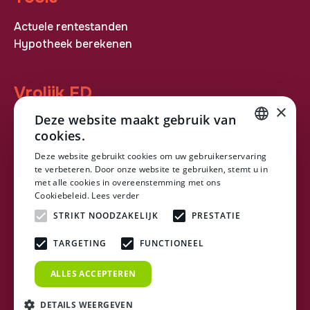
Actuele rentestanden
Hypotheek berekenen
Vrolijk FD
×
Deze website maakt gebruik van
ASN Bank
cookies.
Over ons
DUTCH
Downloads
Deze website gebruikt cookies om uw gebruikerservaring
te verbeteren. Door onze website te gebruiken, stemt u in
Contact
DUTCH
met alle cookies in overeenstemming met ons
Plan een afspraak
Cookiebeleid.
Lees verder
STRIKT NOODZAKELIJK
PRESTATIE
Legal
TARGETING
FUNCTIONEEL
Privacy statement
Cookiebeleid
ALLES ACCEPTEREN
DETAILS WEERGEVEN