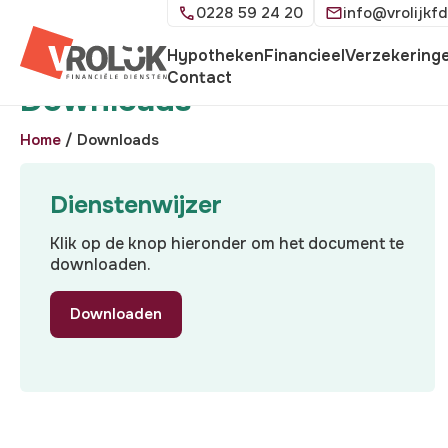
0228 59 24 20
info@vrolijkfd
Hypotheken
Financieel
Verzekering
Contact
Downloads
Home
/
Downloads
Dienstenwijzer
Klik op de knop hieronder om het document te
downloaden.
Downloaden