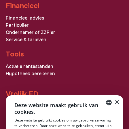
Financieel
Financieel advies
Particulier
Ondernemer of ZZP'er
Service & tarieven
Tools
Actuele rentestanden
Hypotheek berekenen
Vrolijk FD
×
Deze website maakt gebruik van
ASN Bank
cookies.
Over ons
DUTCH
Downloads
Deze website gebruikt cookies om uw gebruikerservaring
te verbeteren. Door onze website te gebruiken, stemt u in
Contact
DUTCH